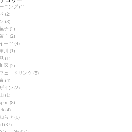
カテゴリー
ーニング
(1)
区
(2)
ン
(3)
菓子
(2)
菓子
(2)
イーツ
(4)
奈川
(1)
見
(1)
川区
(2)
フェ・ドリンク
(5)
京
(4)
ザイン
(2)
山
(1)
oport
(8)
rk
(4)
知らせ
(6)
od
(37)
どん・そば
(2)