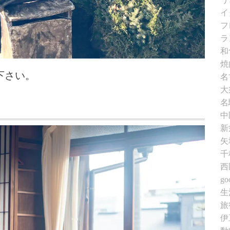
イ
フ
ラ
和
焼
下さい。
名
大
名
中
新
矢
千
西
go
生
旅
伊