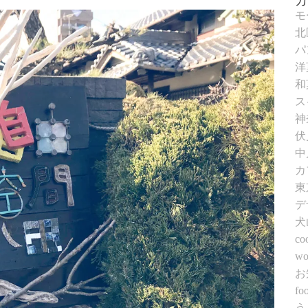
モ
北
パ
洋
和
ス
神
伏
中
カ
東
デ
犬
co
wo
お
fo
う