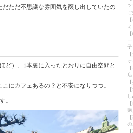
ッ
ただただ不思議な雰囲気を醸し出していたの
ご
【
ミ
【
ー
子
【
ヶ
ほど）、1本裏に入ったとおりに自由空間と
【
店
【
ここにカフェあるの？と不安になりつつ。
【
し
ます。
【
購
【
の
【