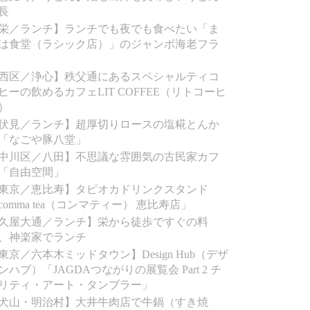
長
栄／ランチ】ランチでも夜でも食べたい「ま
は食堂（ラシック店）」のジャンボ海老フラ
西区／浄心】秩父通にあるスペシャルティコ
ヒーの飲めるカフェLIT COFFEE（リトコーヒ
）
伏見／ランチ】超厚切りロースの塩糀とんか
「なごや豚八堂」
中川区／八田】不思議な雰囲気の古民家カフ
「自由空間」
東京／恵比寿】タピオカドリンクスタンド
comma tea（コンマティー） 恵比寿店」
久屋大通／ランチ】栄から徒歩ですぐの料
、神楽家でランチ
東京／六本木ミッドタウン】Design Hub（デザ
ンハブ）「JAGDAつながりの展覧会 Part 2 チ
リティ・アート・タンブラー」
犬山・明治村】大井牛肉店で牛鍋（すき焼