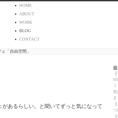
HOME
ABOUT
WORK
BLOG
CONTACT
フェ「自由空間」
【
M
ミ
実
ま
【
ェがあるらしい。と聞いてずっと気になって
つ
【