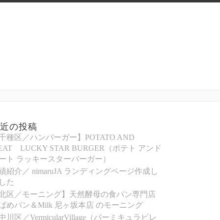
最近の投稿
千種区／ハンバーガー】POTATO AND
EAT LUCKY STAR BURGER（ポテト アンド
ート ラッキースターバーガー）
績紹介／ nimaruJA ランディングページ作成し
した
北区／モーニング】天然酵母の食パン専門店
ばめパン＆Milk 尼ヶ坂本店 のモーニング
中川区／VermicularVillage（バーミキュラビレ