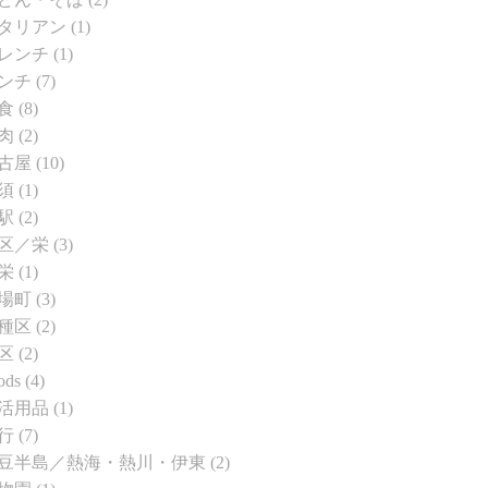
タリアン
(1)
レンチ
(1)
ンチ
(7)
食
(8)
肉
(2)
古屋
(10)
須
(1)
駅
(2)
区／栄
(3)
栄
(1)
場町
(3)
種区
(2)
区
(2)
ods
(4)
活用品
(1)
行
(7)
豆半島／熱海・熱川・伊東
(2)