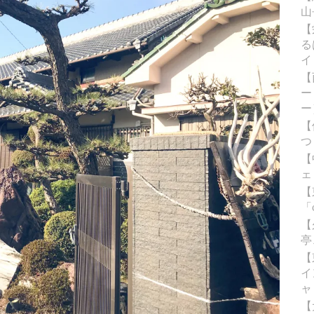
山
【
る
イ
【
ー
ー
【
つ
【
ェ
【
「
【
亭
【
イ
ャ
【