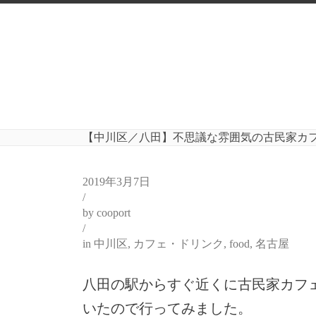
【中川区／八田】不思議な雰囲気の古民家カ
2019年3月7日
/
by
cooport
/
in
中川区
,
カフェ・ドリンク
,
food
,
名古屋
八田の駅からすぐ近くに古民家カフ
いたので行ってみました。