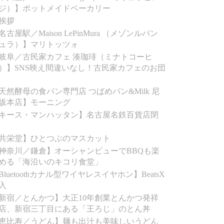
ジ）】ポットメイドベーカリー
挨拶
名古屋駅／Maison LePinMura （メゾンルパン
ュラ）】マリトッツォ
岐阜／古民家カフェ 湊珈琲（ミナトコーヒ
）】SNS映え間違いなし！古民家カフェのお団
天然酵母の食パン専門店 つばめパン&Milk 尼
坂本店】モーニング
キース・マンハッタン】名古屋名鉄百貨店閉
共栄堂】ひとつぶのマスカット
神奈川／鎌倉】オーシャンビューでBBQも楽
める「海沿いのキコリ食堂」
Bluetoothカナル型ワイヤレスイヤホン】BeatsX
入
新宿／とんかつ】大正10年創業とんかつ発祥
店、新宿三丁目にある「王ろじ」のとん丼
恵比寿／うどん】麺も出汁も美味しいうどん