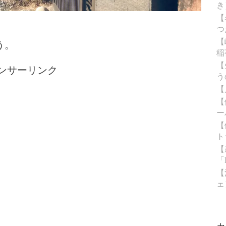
き
【
。
つ
【
う。
稲
【
ンサーリンク
う
【
【
ー
【
ト
【
「
【
ェ