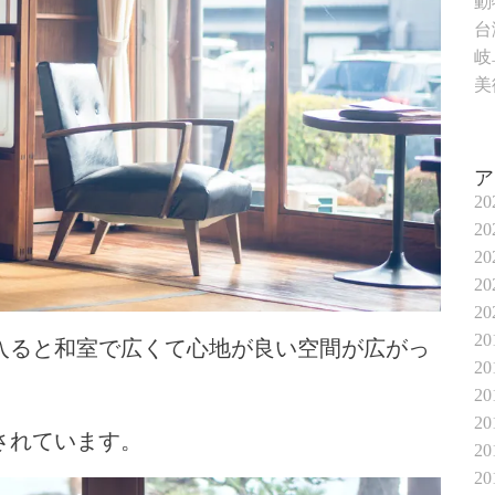
動
台
岐
美
2
2
2
2
2
2
入ると和室で広くて心地が良い空間が広がっ
2
2
2
されています。
2
2