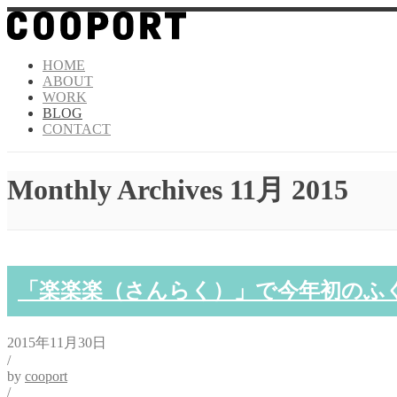
HOME
ABOUT
WORK
BLOG
CONTACT
Monthly Archives
11月 2015
「楽楽楽（さんらく）」で今年初のふ
2015年11月30日
/
by
cooport
/