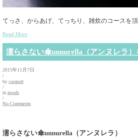
てっさ、からあげ、てっちり、雑炊のコースを頂
Read More
濡らさない傘unnurella（アンヌレラ
2015年11月7日
/
by
cooport
/
in
goods
/
No Comments
濡らさない傘unnurella（アンヌレラ）