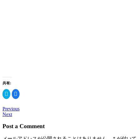
共有:
ク
Facebook
リ
で
ッ
共
ク
有
し
す
Previous
て
る
Next
Twitter
に
で
は
共
ク
Post a Comment
有
リ
(新
ッ
し
ク
い
し
メールアドレスが公開されることはありません。
*
が付いて