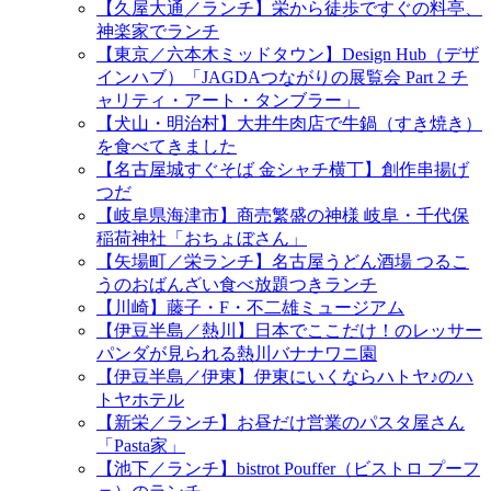
【久屋大通／ランチ】栄から徒歩ですぐの料亭、
神楽家でランチ
【東京／六本木ミッドタウン】Design Hub（デザ
インハブ）「JAGDAつながりの展覧会 Part 2 チ
ャリティ・アート・タンブラー」
【犬山・明治村】大井牛肉店で牛鍋（すき焼き）
を食べてきました
【名古屋城すぐそば 金シャチ横丁】創作串揚げ
つだ
【岐阜県海津市】商売繁盛の神様 岐阜・千代保
稲荷神社「おちょぼさん」
【矢場町／栄ランチ】名古屋うどん酒場 つるこ
うのおばんざい食べ放題つきランチ
【川崎】藤子・F・不二雄ミュージアム
【伊豆半島／熱川】日本でここだけ！のレッサー
パンダが見られる熱川バナナワニ園
【伊豆半島／伊東】伊東にいくならハトヤ♪のハ
トヤホテル
【新栄／ランチ】お昼だけ営業のパスタ屋さん
「Pasta家」
【池下／ランチ】bistrot Pouffer（ビストロ プーフ