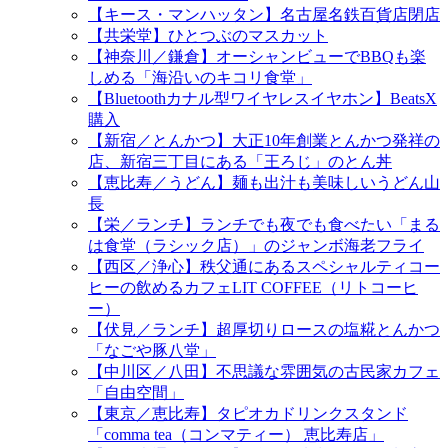
【キース・マンハッタン】名古屋名鉄百貨店閉店
【共栄堂】ひとつぶのマスカット
【神奈川／鎌倉】オーシャンビューでBBQも楽
しめる「海沿いのキコリ食堂」
【Bluetoothカナル型ワイヤレスイヤホン】BeatsX
購入
【新宿／とんかつ】大正10年創業とんかつ発祥の
店、新宿三丁目にある「王ろじ」のとん丼
【恵比寿／うどん】麺も出汁も美味しいうどん山
長
【栄／ランチ】ランチでも夜でも食べたい「まる
は食堂（ラシック店）」のジャンボ海老フライ
【西区／浄心】秩父通にあるスペシャルティコー
ヒーの飲めるカフェLIT COFFEE（リトコーヒ
ー）
【伏見／ランチ】超厚切りロースの塩糀とんかつ
「なごや豚八堂」
【中川区／八田】不思議な雰囲気の古民家カフェ
「自由空間」
【東京／恵比寿】タピオカドリンクスタンド
「comma tea（コンマティー） 恵比寿店」