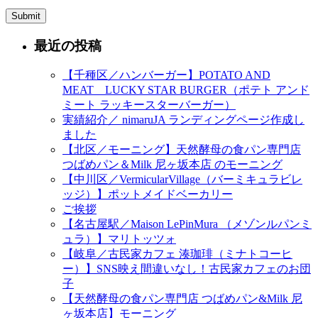
最近の投稿
【千種区／ハンバーガー】POTATO AND
MEAT LUCKY STAR BURGER（ポテト アンド
ミート ラッキースターバーガー）
実績紹介／ nimaruJA ランディングページ作成し
ました
【北区／モーニング】天然酵母の食パン専門店
つばめパン＆Milk 尼ヶ坂本店 のモーニング
【中川区／VermicularVillage（バーミキュラビレ
ッジ）】ポットメイドベーカリー
ご挨拶
【名古屋駅／Maison LePinMura （メゾンルパンミ
ュラ）】マリトッツォ
【岐阜／古民家カフェ 湊珈琲（ミナトコーヒ
ー）】SNS映え間違いなし！古民家カフェのお団
子
【天然酵母の食パン専門店 つばめパン&Milk 尼
ヶ坂本店】モーニング