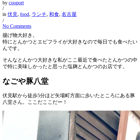
by
cooport
/
in
伏見
,
food
,
ランチ
,
和食
,
名古屋
/
No Comments
揚げ物大好き。
特にとんかつとエビフライが大好きなので毎日でも食べたい
んです。
そんなとんかつ大好きな私がここ最近で食べたとんかつの中
で特に美味しかったと思った塩麹とんかつのお店です。
なごや豚八堂
伏見駅から徒歩5分ほど矢場町方面に歩いたところにある豚
八堂さん。ここだここだー！