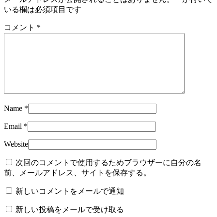
ウ
て
ィ
く
いる欄は必須項目です
ン
だ
ド
さ
ウ
い
コメント
*
で
(新
開
し
き
い
ま
ウ
す)
ィ
ン
ド
ウ
で
開
き
ま
す)
Name
*
Email
*
Website
次回のコメントで使用するためブラウザーに自分の名
前、メールアドレス、サイトを保存する。
新しいコメントをメールで通知
新しい投稿をメールで受け取る